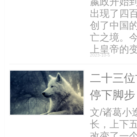
嬴政开始
出现了四
创了中国
亡之境。
上皇帝的变迁
2023-10-5
二十三位
停下脚步
文/诸葛小
长，上下
改变了一