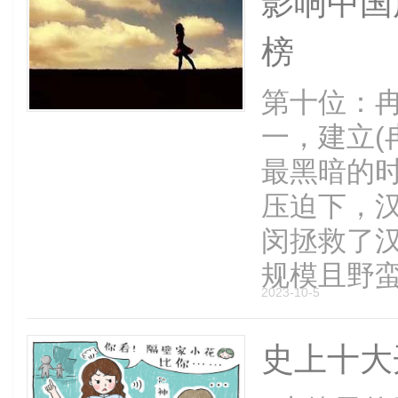
影响中国
榜
第十位：冉
一，建立(
最黑暗的
压迫下，汉
闵拯救了
规模且野蛮的
2023-10-5
史上十大