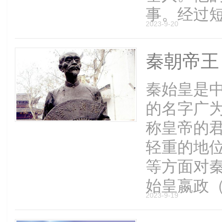
事。经过短短
2023-9-20
秦朝帝王
秦始皇是
的名字广
称皇帝的
轻重的地
等方面对秦
始皇嬴政（前
2023-9-19