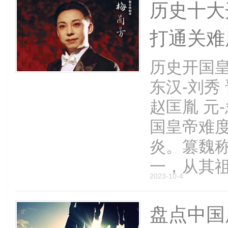
历史十大
打通关难
历史开国皇
东汉-刘秀 
赵匡胤 元-
国皇帝难度
炎。篡魏
一，从其祖父
2023-10-4
盘点中国