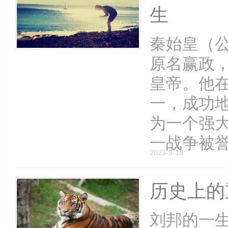
生
秦始皇（公
原名赢政
皇帝。他
一，成功
为一个强
一战争被誉为
2023-9-19
历史上的
刘邦的一