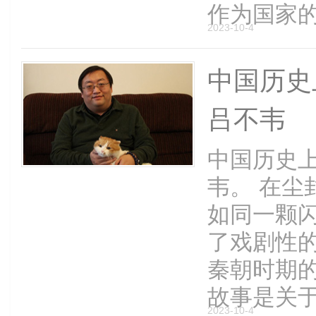
作为国家的最
2023-10-4
中国历史
吕不韦
中国历史
韦。 在尘
如同一颗
了戏剧性
秦朝时期
故事是关于权
2023-10-4