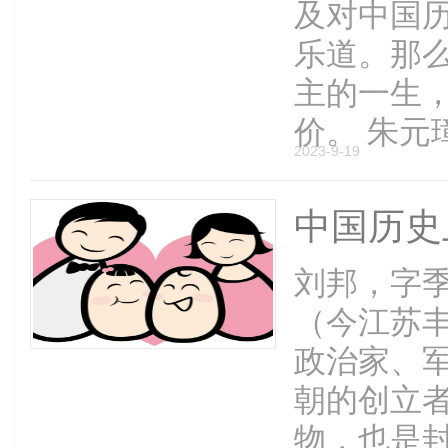
及对中国
乐道。那
主的一生
价。 朱元璋
2023-9-19
中国历史
刘邦，字
（今江苏
政治家、
朝的创立
物，也是