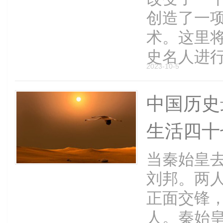
创造了一
术。这里
史名人进行
2023-10-5
中国历史
生活四十
当秦始皇
刘邦。两
正面交锋
人。秦始