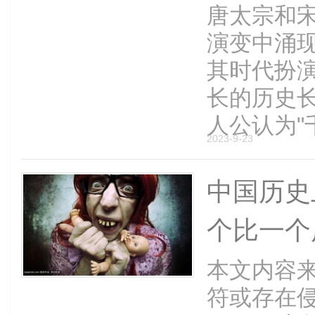
唐太宗和宋
演变中涌
其时代扮
长的历史
人公认为"千
2023-9-23
中国历史
个比一个
本文内容
符或存在侵