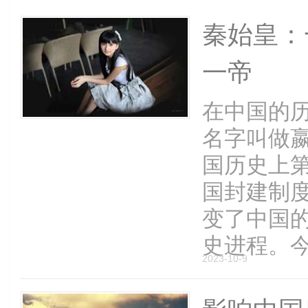
秦始皇：
虹
一帝
在中国的
名字叫做
国历史上
邦
国封建制
变了中国
史进程。今天
2023-10-9