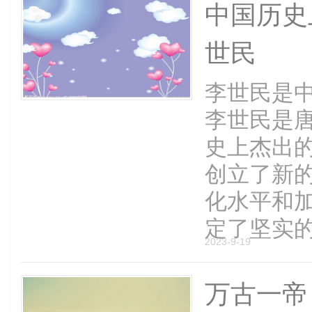
中国历史
世民
李世民是
李世民是
史上杰出
创立了新
化水平和
定了坚实的基
2023-9-19
万古一帝