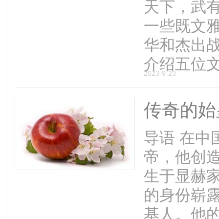
天下，武
一些既文
华和杰出
介绍五位文武
2023-9-23
传奇的始
导语 在中
帝，他创
生于显赫
的身份崭
基人。他