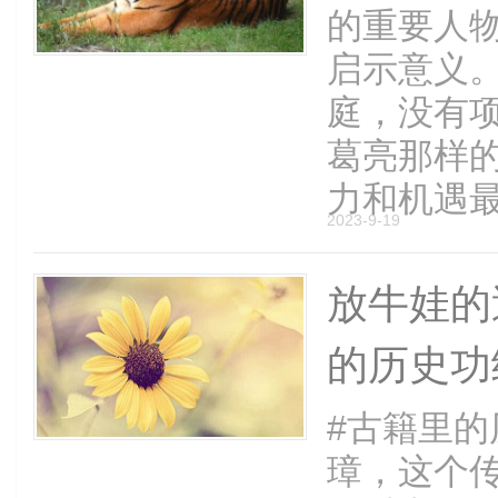
的重要人
启示意义
庭，没有
葛亮那样
力和机遇最终
2023-9-19
放牛娃的
的历史功
#古籍里的
璋，这个