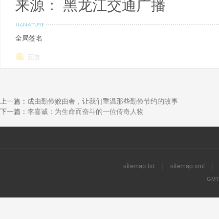
来源： 黑龙江交通广播
全局签名
回复
上一篇：
成由勤俭败由奢，让我们重温那些勤俭节约的故事
下一篇：
李嘉诚：为生命而奋斗的一位传奇人物
sitemap.txt
|
sitemap.xml
|
GMT+