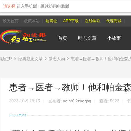
请选择
进入手机版
|
继续访问电脑版
设为首页
收藏本站
短网址
APP下载
在线学习
代理商城
首页
励志文章
小故事
彩虹邦
经典励志文章
励志人物
患者→医者→教师！他和帕金森抗争1
›
›
›
患者→医者→教师！他和帕金森
2023-10-9 19:15
|
发布者:
uqlhr0j2zuqqsg
|
查看:
5622
|
评