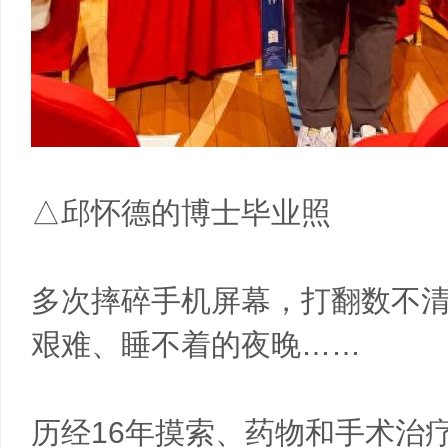
△邱怀德的博士毕业照
多次摔碎手机屏幕，打翻数不
艰难、睡不着的夜晚……
历经16年摸索、药物和手术治