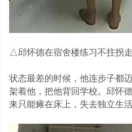
△邱怀德在宿舍楼练习不拄拐
状态最差的时候，他连步子都
架着他，把他背回学校。邱怀
来只能瘫在床上，失去独立生