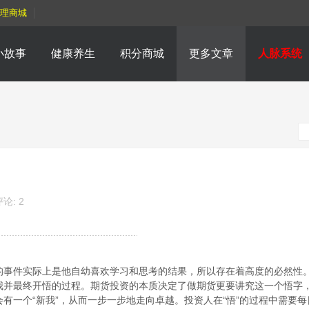
理商城
小故事
健康养生
积分商城
更多文章
人脉系统
论: 2
的事件实际上是他自幼喜欢学习和思考的结果，所以存在着高度的必然性
我并最终开悟的过程。期货投资的本质决定了做期货更要讲究这一个悟字
有一个“新我”，从而一步一步地走向卓越。投资人在“悟”的过程中需要每