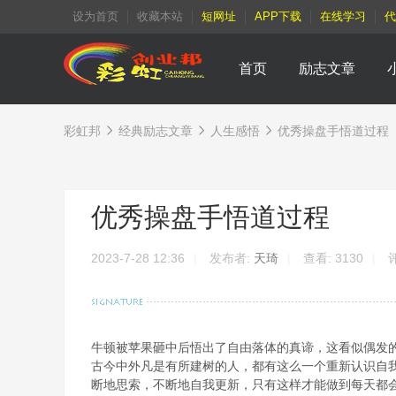
设为首页
收藏本站
短网址
APP下载
在线学习
代
首页
励志文章
彩虹邦
经典励志文章
人生感悟
优秀操盘手悟道过程
›
›
›
优秀操盘手悟道过程
2023-7-28 12:36
|
发布者:
天琦
|
查看:
3130
|
评
牛顿被苹果砸中后悟出了自由落体的真谛，这看似偶发
古今中外凡是有所建树的人，都有这么一个重新认识自
断地思索，不断地自我更新，只有这样才能做到每天都会