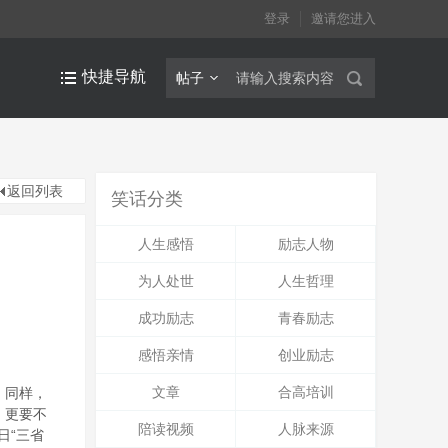
登录
邀请您进入
快捷导航
帖子
返回列表
笑话分类
人生感悟
励志人物
为人处世
人生哲理
成功励志
青春励志
感悟亲情
创业励志
文章
合高培训
。同样，
，更要不
陪读视频
人脉来源
日“三省