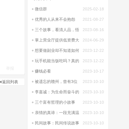
微信群
2025-02-18
优秀的人从来不会抱怨
2021-08-27
三个故事，看清人品，悟
2023-08-16
透人性
掌上营业厅提供低资费大
2024-06-29
流量卡助推新增三生
想要做副业却不知道如何
2023-12-22
入手? 副业好推荐，
玩手机能当饭吃吗？真的
2023-12-22
可以
举报
赚钱必看
2023-10-17
被遗忘的赣州，曾有3位
2023-10-10
返回列表
历史名人，在此留下
李嘉诚：为生命而奋斗的
2023-10-10
一位传奇人物
三个富有哲理的小故事
2023-10-10
亲情的真谛：一段充满温
2023-10-10
暖和感动的故事
民间故事：民间传说故事
2023-10-10