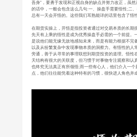
吾身”，要勇于发现和正视自身的缺点并努力改正，虽
的话中，一般会包含这么几句:一、操盘手需要悟性;二
总有一天会开悟的。这些我们耳熟能详的话里包含了悟
在期货实操上，开悟是指投资者通过对交易本质的长期
先天有上乘的悟性是成为优秀操盘手必需的一个前提。
是说他们能无缘无故地感知未来，而是有能力根据不完备
以及从纷繁复杂中发现事物本质的洞察力。有悟性的人
旁通，善于从寻常的事理联想到期货投资的道理。悟性
天结构有很大的关联度，但习惯于对事物专注观察和认
也终究无法真正有所领悟;而一些有心人，他们介入一个
点，他们往往能凭着这种特有的习惯，很快进人角色并