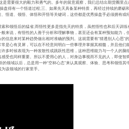
然这是需要很大的毅力和勇气的。多年的留意观察，我们总结出期货圈里点
、操盘得有一个悟道过程;三、如果先天具备某种特质，再经过持续的磨砺
性、悟道、领悟、体悟和开悟等关键词，这些都是优秀操盘手必须拥有或
摸索和领悟后的猛省;而悟性更多是指先天的特质，虽然悟性也和后天训练
一般来说，有悟性的人善于分析和理解事物，甚至还会有某种预知能力，
的信息来对某种趋势做出相对准确的预判。这就需要有“猜透别人心思”
常常是心有灵犀，可以在不经意间明白一些事理并掌握其精髓，并且他们
在许多时候表现为一种发散性或跳跃性思维，这种思维能力与一个人的脑
真感受也同样重要。所以不爱用心的人，对身边事视而不见的人，即使智
新的领域以后，总是用一种“空杯心态”来认真观察、体验、思考和领悟其
成为该领域的行家里手。