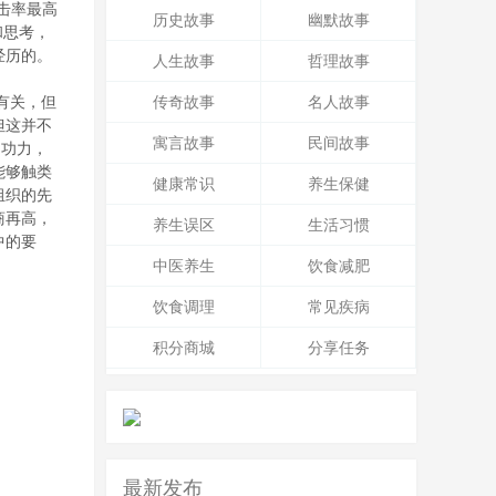
击率最高
历史故事
幽默故事
和思考，
经历的。
人生故事
哲理故事
有关，但
传奇故事
名人故事
但这并不
寓言故事
民间故事
的功力，
能够触类
健康常识
养生保健
组织的先
商再高，
养生误区
生活习惯
中的要
中医养生
饮食减肥
饮食调理
常见疾病
积分商城
分享任务
最新发布