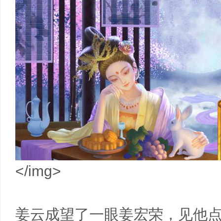
</img>
姜云成望了一眼姜宏荣，见他