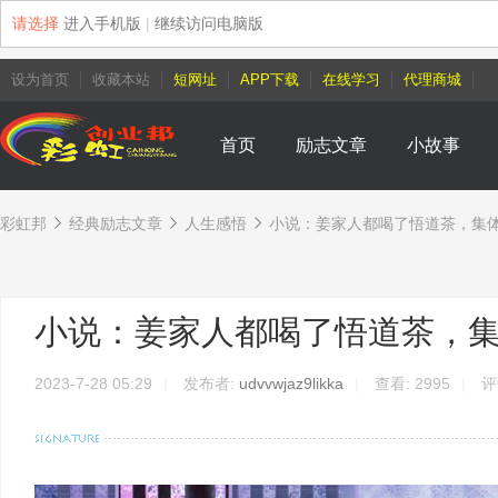
请选择
进入手机版
|
继续访问电脑版
设为首页
收藏本站
短网址
APP下载
在线学习
代理商城
首页
励志文章
小故事
彩虹邦
经典励志文章
人生感悟
小说：姜家人都喝了悟道茶，集体顿
›
›
›
小说：姜家人都喝了悟道茶，
2023-7-28 05:29
|
发布者:
udvvwjaz9likka
|
查看:
2995
|
评