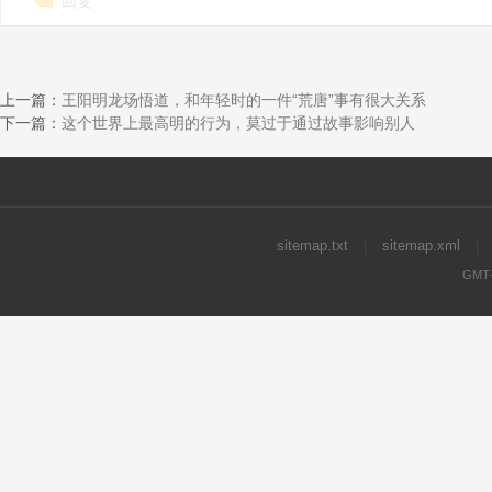
回复
上一篇：
王阳明龙场悟道，和年轻时的一件“荒唐”事有很大关系
下一篇：
这个世界上最高明的行为，莫过于通过故事影响别人
sitemap.txt
|
sitemap.xml
|
GMT+