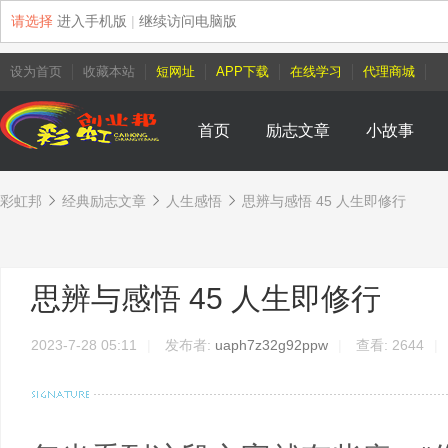
请选择
进入手机版
|
继续访问电脑版
设为首页
收藏本站
短网址
APP下载
在线学习
代理商城
首页
励志文章
小故事
彩虹邦
经典励志文章
人生感悟
思辨与感悟 45 人生即修行
›
›
›
思辨与感悟 45 人生即修行
2023-7-28 05:11
|
发布者:
uaph7z32g92ppw
|
查看:
2644
|