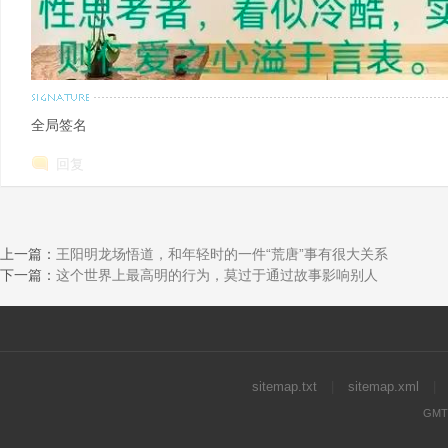
全局签名
回复
上一篇：
王阳明龙场悟道，和年轻时的一件“荒唐”事有很大关系
下一篇：
这个世界上最高明的行为，莫过于通过故事影响别人
sitemap.txt
|
sitemap.xml
|
GMT+