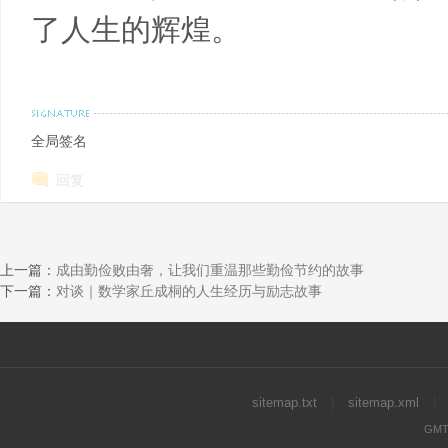
了人生的辉煌。
全局签名
回复
上一篇：
成由勤俭败由奢，让我们重温那些勤俭节约的故事
下一篇：
对谈｜数学家丘成桐的人生经历与励志故事
sitemap.txt
|
sitemap.xml
|
GMT+