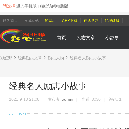
请选择
进入手机版
|
继续访问电脑版
设为首页
收藏本站
短网址
APP下载
在线学习
代理商城
首页
励志文章
小故事
彩虹邦
经典励志文章
励志人物
经典名人励志小故事
›
›
›
经典名人励志小故事
2021-9-18 21:08
|
发布者:
admin
|
查看:
3030
|
评论: 1