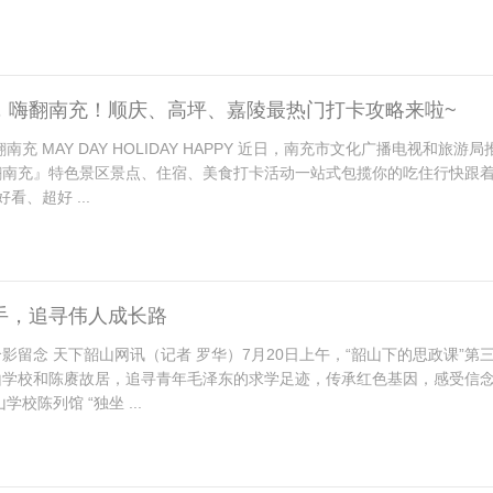
，嗨翻南充！顺庆、高坪、嘉陵最热门打卡攻略来啦~
南充 MAY DAY HOLIDAY HAPPY 近日，南充市文化广播电视和旅游
翻南充』特色景区景点、住宿、美食打卡活动一站式包揽你的吃住行快跟
看、超好 ...
手，追寻伟人成长路
影留念 天下韶山网讯（记者 罗华）7月20日上午，“韶山下的思政课”第
山学校和陈赓故居，追寻青年毛泽东的求学足迹，传承红色基因，感受信
学校陈列馆 “独坐 ...