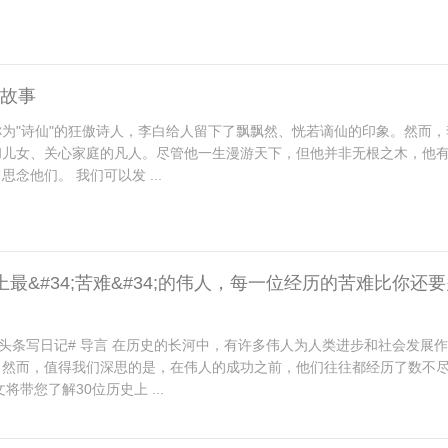
志故事
为"诗仙"的狂傲诗人，李白给人留下了飘飘然、恍若谪仙的印象。然而，
和儿女、关心家庭的凡人。尽管他一生漫游天下，但他并非无根之木，他
念他们。 我们可以发 ...
上最&#34;苦难&#34;的伟人，每一位经历的苦难比你还
在头条写日记# 导言 在历史的长河中，有许多伟人为人类进步和社会发展
。然而，值得我们深思的是，在伟人的成功之前，他们往往都经历了数不
将带您了解30位历史上 ...