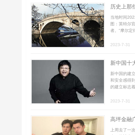
历史上那
当地时间202
图：英特尔官
者。“摩尔定律
2023-7-31
新中国十
新中国的建
和安全感得
的建立标志着
2023-7-31
高坪金融
上周去了一