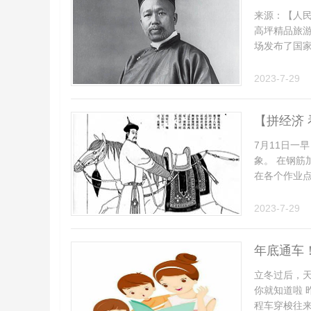
来源：【人民
高坪精品旅
场发布了国家
2023-7-29
【拼经济
7月11日一
象。 在钢筋
在各个作业点的
2023-7-29
年底通车
立冬过后，天
你就知道啦 
程车穿梭往来 