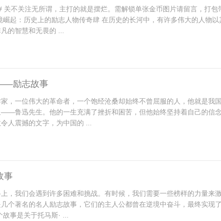
# 关不关注无所谓，主打的就是摆烂。需解锁单张金币图片请留言，打包
境崛起：历史上的励志人物传奇肆 在历史的长河中，有许多伟大的人物以
凡的智慧和无畏的 ...
——励志故事
作家，一位伟大的革命者，一个饱经沧桑却始终不曾屈服的人，他就是我
星——鲁迅先生。他的一生充满了挫折和困苦，但他始终坚持着自己的信
令人震撼的文字，为中国的 ...
故事
路上，我们会遇到许多困难和挑战。有时候，我们需要一些榜样的力量来
是几个著名的名人励志故事，它们的主人公都曾在逆境中奋斗，最终实现
故事是关于托马斯· ...