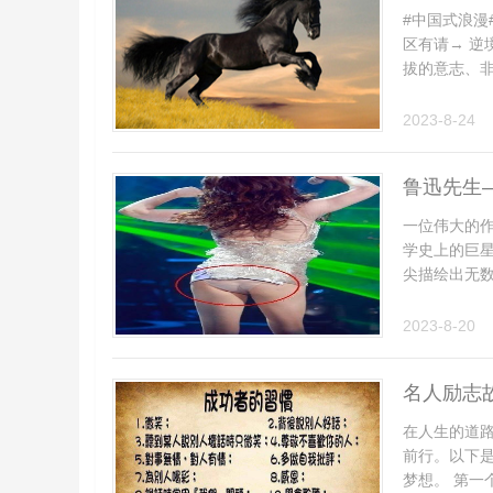
#中国式浪漫
区有请→ 逆
拔的意志、非
2023-8-24
鲁迅先生
邦
一位伟大的
学史上的巨
尖描绘出无数
2023-8-20
名人励志
在人生的道
前行。以下
梦想。 第一个