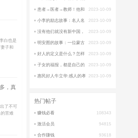
的传奇故事
患者→医者→教师！他和
2023-10-09
帕金森抗争16年……
小李的励志故事：名人名
2023-10-09
言如何改变他的命运
没有他们就没有新中国，
2023-10-09
这4位伟人凭一己之
李白也是
明安图的故事：一位蒙古
2023-10-09
有妻子和
族数学奇才的传奇人
好人的定义是什么？怎样
2023-10-09
才算是好人？
子女的福报，都是自己的
2023-10-09
善行善念和父母积累
惠民好人牛立华:感人的孝
2023-10-09
顺！
要多，真
热门帖子
作出了不可
赚钱必看
108343
尽的苦难
激活会员
94815
合作賺钱
93618