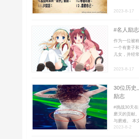
2023-8-17
#名人励
作为一位被称
一个有妻子
儿女，并经常思
2023-8-17
30位历史
励志
#挑战30天
磨灭的贡献
与磨难。 本文
2023-8-2