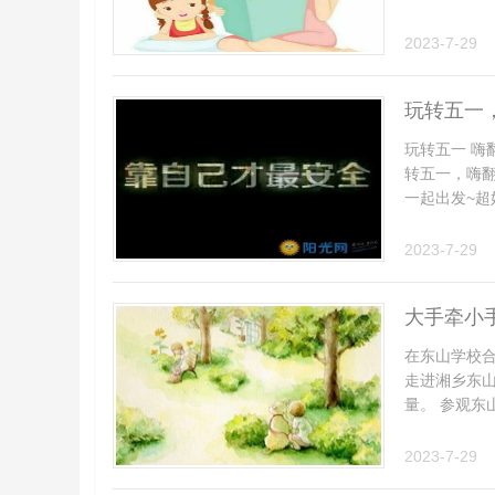
2023-7-29
玩转五一
玩转五一 嗨翻
转五一，嗨
一起出发~超好
2023-7-29
大手牵小
在东山学校合
走进湘乡东
量。 参观东山
2023-7-29