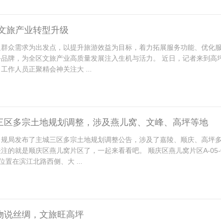
 文旅产业转型升级
足群众需求为出发点，以提升旅游效益为目标，着力拓展服务功能、优化
务品牌，为全区文旅产业高质量发展注入生机与活力。 近日，记者来到高
工作人员正聚精会神关注大 ...
三区多宗土地规划调整，涉及燕儿窝、文峰、高坪等地
自规局发布了主城三区多宗土地规划调整公告，涉及了嘉陵、顺庆、高坪
注的就是顺庆区燕儿窝片区了，一起来看看吧。 顺庆区燕儿窝片区A-05-0
，位置在滨江北路西侧、大 ...
物说丝绸，文旅旺高坪