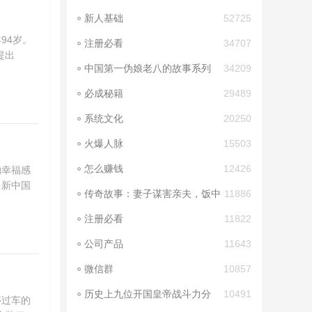
新人基础
52725
年94岁。
注册必看
34707
提出
中国第一伪娘老八的故事系列
34209
07: 老八谈cd和
必成秘籍
29489
系统文化
20250
火爆人脉
15503
怎么赚钱
12426
的幸福感
，新中国
传奇故事：妻子谋害亲夫，饭中
11886
下毒，老牛三
注册必看
11822
公司产品
11643
微信群
10857
历史上九位开国皇帝战斗力分
10491
停过车的
析（文章结尾附