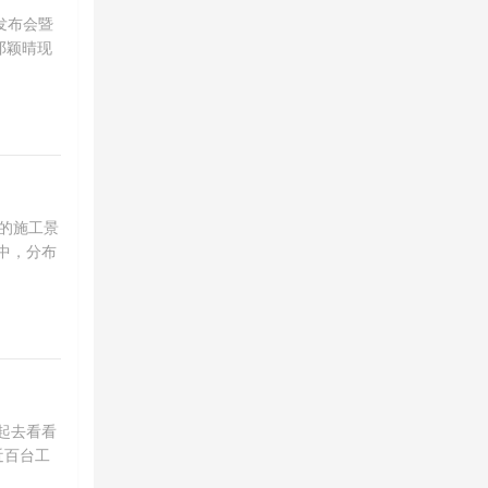
发布会暨
邓颖晴现
的施工景
中，分布
一起去看看
近百台工