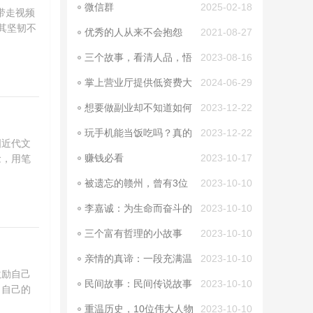
微信群
2025-02-18
带走视频
其坚韧不
优秀的人从来不会抱怨
2021-08-27
三个故事，看清人品，悟
2023-08-16
透人性
掌上营业厅提供低资费大
2024-06-29
流量卡助推新增三生
想要做副业却不知道如何
2023-12-22
入手? 副业好推荐，
玩手机能当饭吃吗？真的
2023-12-22
国近代文
可以
赚钱必看
2023-10-17
念，用笔
被遗忘的赣州，曾有3位
2023-10-10
历史名人，在此留下
李嘉诚：为生命而奋斗的
2023-10-10
一位传奇人物
三个富有哲理的小故事
2023-10-10
亲情的真谛：一段充满温
2023-10-10
暖和感动的故事
激励自己
民间故事：民间传说故事
2023-10-10
了自己的
5个短篇
重温历史，10位伟大人物
2023-10-10