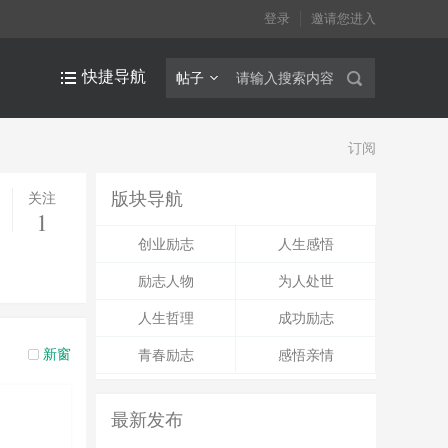
登录
邀请您进入
快捷导航
帖子
订阅
版块导航
关注
1
创业励志
人生感悟
励志人物
为人处世
人生哲理
成功励志
新窗
青春励志
感悟亲情
最新发布