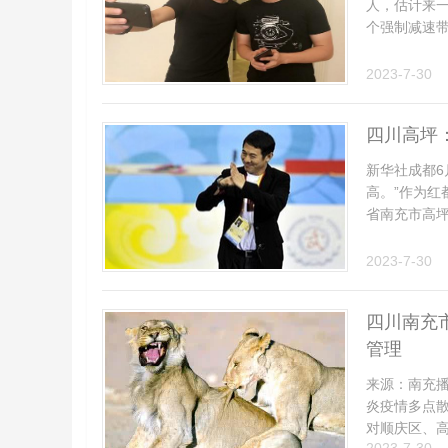
人，估计来一
个强制减速带
2023-7-30
四川高坪
新华社成都6
高。”作为红
省南充市高坪区
2023-7-30
四川南充
管理
来源：南充播
炎疫情多点散
对顺庆区、高