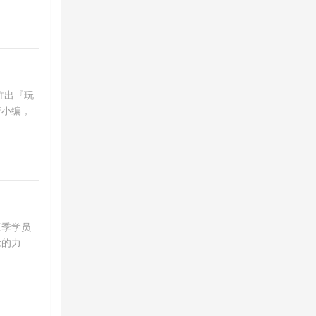
局推出『玩
着小编，
三季学员
念的力