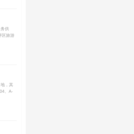
服务供
坪区旅游
多地，其
4、A-