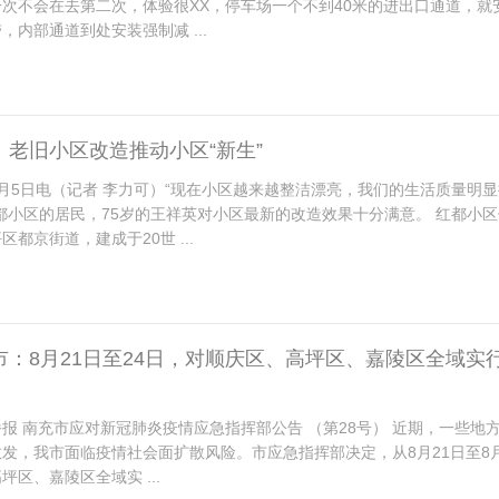
次不会在去第二次，体验很XX，停车场一个不到40米的进出口通道，就安
，内部通道到处安装强制减 ...
：老旧小区改造推动小区“新生”
月5日电（记者 李力可）“现在小区越来越整洁漂亮，我们的生活质量明显
都小区的居民，75岁的王祥英对小区最新的改造效果十分满意。 红都小
都京街道，建成于20世 ...
市：8月21日至24日，对顺庆区、高坪区、嘉陵区全域实
报 南充市应对新冠肺炎疫情应急指挥部公告 （第28号） 近期，一些地
发，我市面临疫情社会面扩散风险。市应急指挥部决定，从8月21日至8月
坪区、嘉陵区全域实 ...