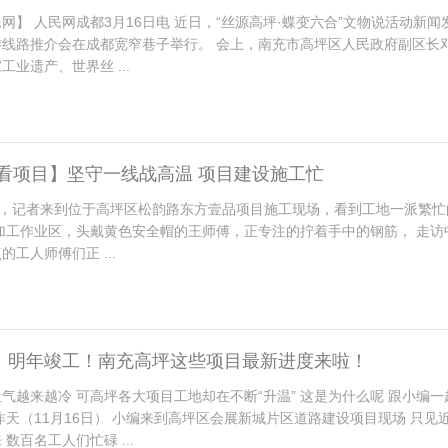
网】 人民网成都3月16日电 近日，“丝源高坪·蝶变六合”文物说活动新闻
游线路推介会在成都宽窄巷子举行。 会上，南充市高坪区人民政府副区长
工业遗产、世界丝 ...
 看项目】坚守一线战高温 项目建设施工忙
早，记者来到位于高坪区松韵路东方壹品项目施工现场，看到工地一派繁忙
加工作业区，头戴黄色安全帽的王师傅，正专注的拧着手中的钢筋， 走访
工人师傅们正 ...
！明年竣工！南充高坪这些项目最新进度来啦！
气越来越冷 可高坪各大项目工地却在不断“升温” 这是为什么呢 跟小编
昨天（11月16日） 小编来到高坪区会展新城片区道路建设项目现场 只见
数百名工人们忙碌 ...