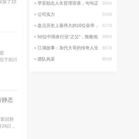
装了10
早安励志人生哲理语录，句句正
9564
能量，每天给
公司实力
9430
盘点历史上最伟大的10位皇帝，
9270
比一比看一看
50位中国各行业“之父”，致敬他
9069
们，这才是
江湖故事：加代大哥的传奇人生
8878
提
团队风采
8548
区位于四川
行静态
方新冠肺
24日，