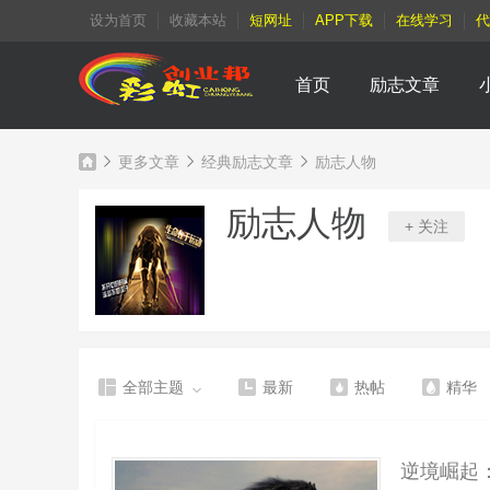
设为首页
收藏本站
短网址
APP下载
在线学习
代
首页
励志文章
更多文章
经典励志文章
励志人物
励志人物
+ 关注
彩
»
›
›
全部主题
最新
热帖
精华
逆境崛起
虹